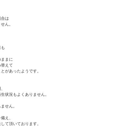
場合は
ません。
様も
のままに
め替えて
ことがあったようです。
明、
衛生状況もよくありません。
ちません。
を備え、
造して頂いております。