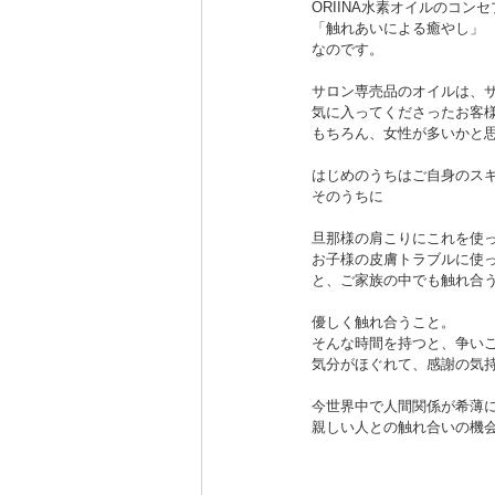
ORIINA水素オイルのコン
「触れあいによる癒やし」
なのです。
サロン専売品のオイルは、サ
気に入ってくださったお客様
もちろん、女性が多いかと
はじめのうちはご自身のス
そのうちに
旦那様の肩こりにこれを使
お子様の皮膚トラブルに使
と、ご家族の中でも触れ合
優しく触れ合うこと。
そんな時間を持つと、争い
気分がほぐれて、感謝の気
今世界中で人間関係が希薄
親しい人との触れ合いの機