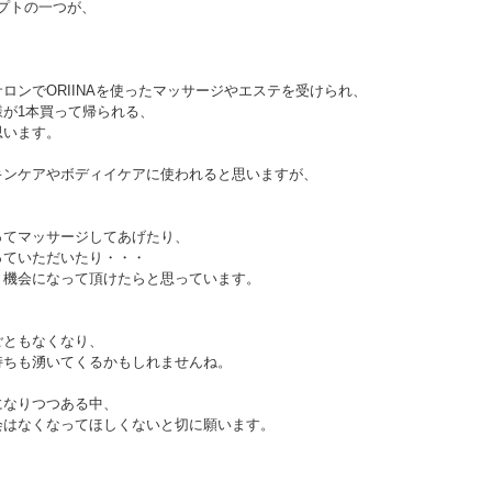
セプトの一つが、
ロンでORIINAを使ったマッサージやエステを受けられ、
が1本買って帰られる、
思います。
キンケアやボディイケアに使われると思いますが、
ってマッサージしてあげたり、
っていただいたり・・・
う機会になって頂けたらと思っています。
ごともなくなり、
持ちも湧いてくるかもしれませんね。
になりつつある中、
会はなくなってほしくないと切に願います。