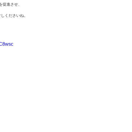
流を促進させ、
ごしくださいね。
hC8wsc