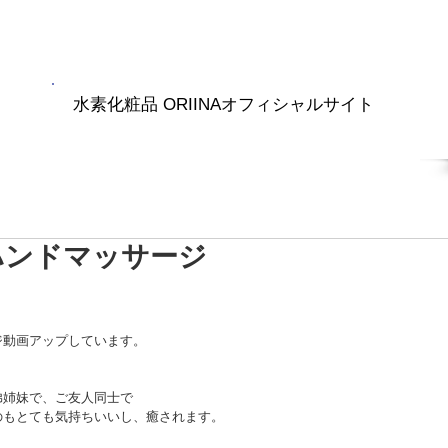
水素化粧品 ORIINAオフィシャルサイト
RIINA商品
水素ナノバブル
ブログ
会社紹介
ハンドマッサージ
ジ動画アップしています。
弟姉妹で、ご友人同士で
のもとても気持ちいいし、癒されます。