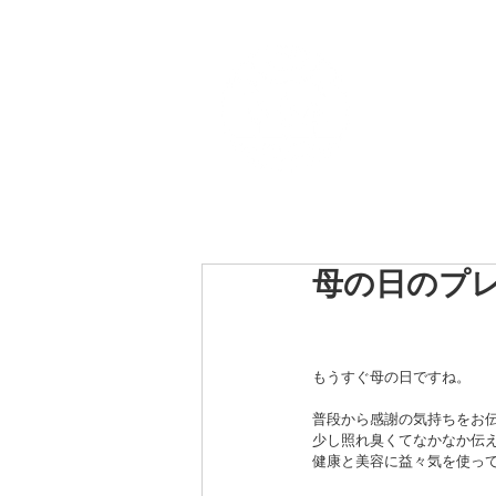
Top
ORIINA開発秘話
O
母の日のプ
もうすぐ母の日ですね。
普段から感謝の気持ちをお
少し照れ臭くてなかなか伝
健康と美容に益々気を使っ