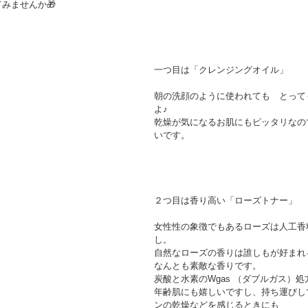
みませんか🎁
一つ目は「クレンジングオイル」
朝の洗顔のように使われても　とって
よ♪
乾燥が気になるお肌にもピッタリなの
いです。
２つ目は香り高い「ローズトナー」
女性性の象徴でもあるローズは人工香
し。
自然なローズの香りは誰しもが好まれ
なんとも素敵な香りです。
炭酸と水素のWgas （ダブルガス）処
年齢肌にも嬉しいですし、持ち運びし
ンの乾燥などを感じるときにも