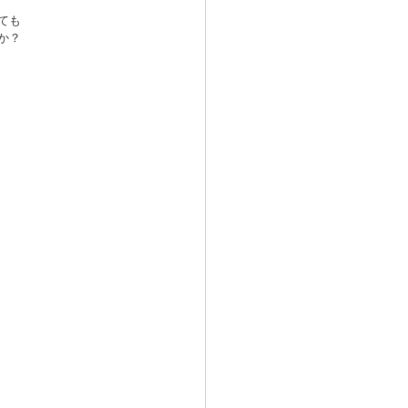
ても
か？