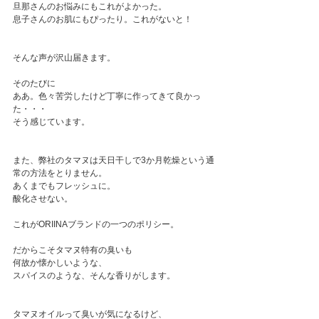
旦那さんのお悩みにもこれがよかった。
息子さんのお肌にもぴったり。これがないと！
そんな声が沢山届きます。
そのたびに
ああ。色々苦労したけど丁寧に作ってきて良かっ
た・・・
そう感じています。
また、弊社のタマヌは天日干しで3か月乾燥という通
常の方法をとりません。
あくまでもフレッシュに。
酸化させない。
これがORIINAブランドの一つのポリシー。
だからこそタマヌ特有の臭いも
何故か懐かしいような、
スパイスのような、そんな香りがします。
タマヌオイルって臭いが気になるけど、