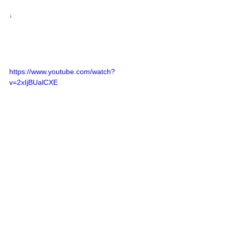
↓
https://www.youtube.com/watch?
v=2xIjBUalCXE
コメント