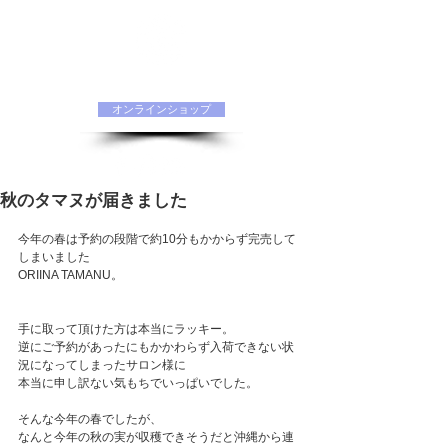
水素化粧品 ORIINAオフィシャルサイト
オンラインショップ
秋のタマヌが届きました
今年の春は予約の段階で約10分もかからず完売して
しまいました
ORIINA TAMANU。
手に取って頂けた方は本当にラッキー。
逆にご予約があったにもかかわらず入荷できない状
況になってしまったサロン様に
本当に申し訳ない気もちでいっぱいでした。
そんな今年の春でしたが、
なんと今年の秋の実が収穫できそうだと沖縄から連