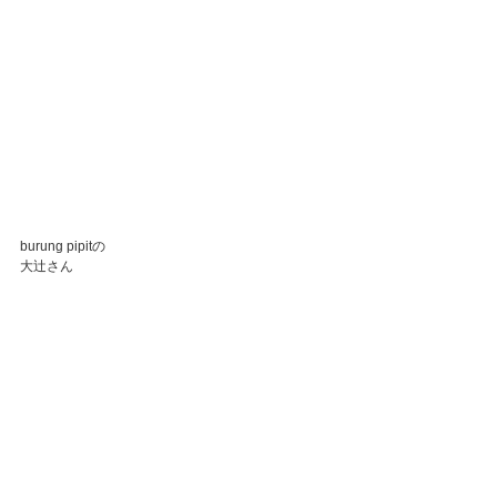
burung pipitの
大辻さん