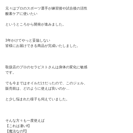
元々はプロのスポーツ選手が練習後や試合後の活性
酸素ケアに使いたい
というところから開発が進みました。
3年かけてやっと妥協しない
皆様にお届けできる商品が完成いたしました。
取扱店のプロのセラピストさんは身体の変化に敏感
です。
でも今まではオイルだけだったので、このジェル、
販売前は、どのように使えば良いのか…
と少し悩まれた様子も伺えていました。
そんな方々も一度使えば
【これは凄い❗️】
【魔法なの⁉️】