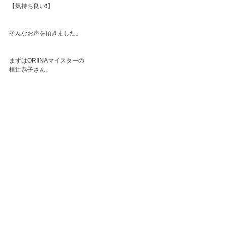
【気持ち良い❗️】
そんなお声を頂きました。
まずはORIINAマイスターの
植辻恭子さん。