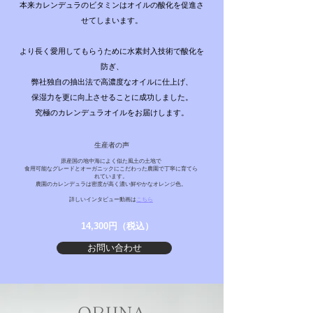
本来カレンデュラのビタミンはオイルの酸化を促進さ
せてしまいます。
より長く愛用してもらうために水素封入技術で酸化を
防ぎ、
弊社独自の抽出法で高濃度なオイルに仕上げ、
保湿力を更に向上させることに成功しました。
究極のカレンデュラオイルをお届けします。
生産者の声
原産国の地中海によく似た風土の土地で
食用可能なグレードとオーガニックにこだわった農園で丁寧に育てら
れています。
農園の
カレンデュラは密度が高く濃い鮮やかなオレンジ色。
詳しいインタビュー動画は
こちら
14,300円（税込）
お問い合わせ