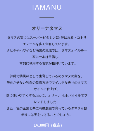
TAMANU
オリーナタマヌ
タマヌの実にはスーパービタミンEと呼ばれるトコトリ
エノールを多く含有しています。
タヒチやハワイなど南国の地域では、タマヌオイルを一
家に一本は常備し、
日常的に利用する習慣が根付いています。
沖縄で防風林として生育しているのタマヌの実を、
酸化させない独自の乾燥方法で
マイルドな香りのタマヌ
オイルに仕上げ、
更に使いやすくするために、オリーナ ホホバオイルでブ
レンドしました。
また、協力企業と共に有機農園で育っているタマヌも数
年後には実をつけることでしょう。
14,300円（税込）