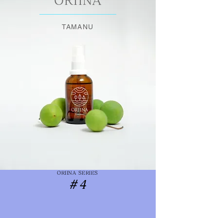
ORIINA
TAMANU
ORIINA SERIES
＃4