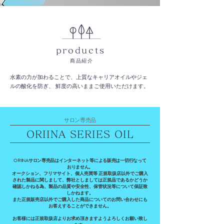
products
商品紹介
水素の力が加わることで、上質なキャリアオイルやジェ
ルの酸化を防ぎ、 鮮度の高いままご使用いただけます。
サロン専売品
ORIINA SERIES OIL
ORIINAサロン専売品はインターネット等による販売は一切行なって
おりません。
オークション、フリマサイト、個人売買等 正規取扱店以外でご購入
された製品に関しまして、弊社としましては正規品であるかどうか
確認しかねる為、製品の品質や安全性、保管状況等について保証致
しかねます。
​また正規販売店以外でご購入した商品についてのお問い合わせにも
お答えすることができません。
お客様には正規取扱店よりお求め頂きますようよろしくお願い致し