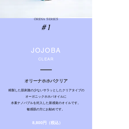
ORIINA SERIES
＃1
JOJOBA
CLEAR
オリーナホホバクリア
精製した肌刺激の少ないサラッとしたクリアタイプの
オーガニックホホバオイルに
水素ナノバブルを封入した新感覚のオイルです。
​敏感肌の方にお勧めです。
8,800円（税込）