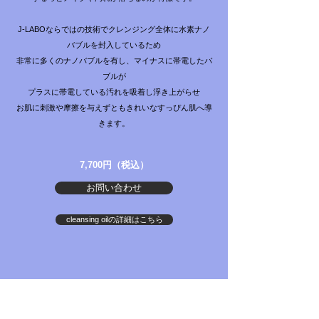
J-LABOならではの技術でクレンジング全体に水素ナノ
バブルを封入しているため
非常に多くのナノバブルを有し、マイナスに帯電したバ
ブルが
プラスに帯電している汚れを吸着し浮き上がらせ
​お肌に刺激や摩擦を与えずともきれいなすっぴん肌へ導
きます。
7,700円（税込）
お問い合わせ
cleansing oilの詳細はこちら