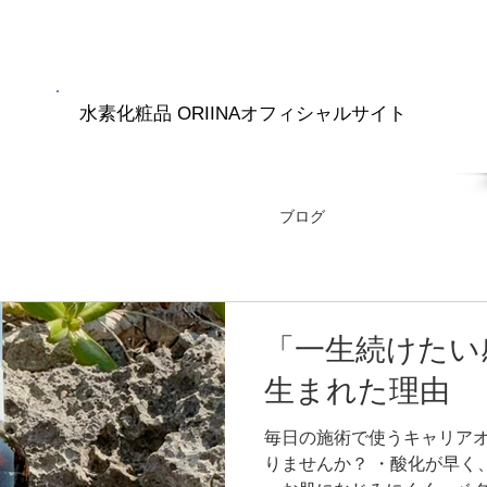
水素化粧品 ORIINAオフィシャルサイト
RIINA商品
水素ナノバブル
ブログ
会社紹介
「一生続けたい
生まれた理由
毎日の施術で使うキャリア
りませんか？ ・酸化が早く