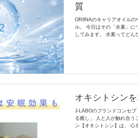
に。 ※目に入らないようご
質
ースター 化粧水の前に1～
のスキンケアがなじみやすく
ORIINAのキャリアオイル
の幅が広がる／ ネイルケア
ル。 今日はその「水素」に
本でケアの幅がぐっと広がり
してみます。 水素ってどん
れていちばん最初にできた原
表では元素記号 H、原子番
す。 私たちが「水素」と呼
臭・無毒。 とても小さくて
らふわっと上昇していく こ
きな特徴。 あまりにも軽い
ることができず、上昇してい
も希少な物質ですが、宇宙
オキシトシンを
素。 それが水素です。 水
由 水素は、化学的に活性酸
J-LABOのブランドコンセ
わるという性質をもっていま
る癒し」 人と人が触れ合う
ストレスなどによって 体内
ン【オキシトシン】は、 心
景から、水素はさまざまな
わらげる働きがあると言われ
る素材でもあります。 水素 ×