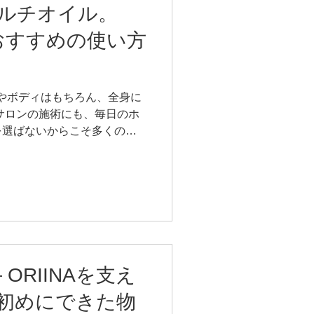
です。 ・洗浄力が強すぎる
ルチオイル。
ワーやお湯の温度が高い ・ゴ
ルおすすめの使い方
 こうした洗い方を続ける
てしまうことも。 だから
イルは、「落とす力」だけでな
こと」を大切にしています。
スやボディはもちろん、全身に
い。 肌が本来持っている力
サロンの施術にも、毎日のホ
です。 「クレンジングオイル
を選ばないからこそ多くの方
ジを見直したい方
、特におすすめの使い方を4つ
───────── おすすめの使
─────── ①脱毛後のアフター
けやすく、バリア機能も低下
肌を保護し、乾燥や肌荒れを防
の乾燥は、赤みやかゆみ、抜け
ことも。 シャンプー前に塗
毛穴の汚れを浮かせながら乾
ORIINAを支え
ア 洗顔後、綿棒や指先でまつ
初めにできた物
ませると、目元の乾燥ケア