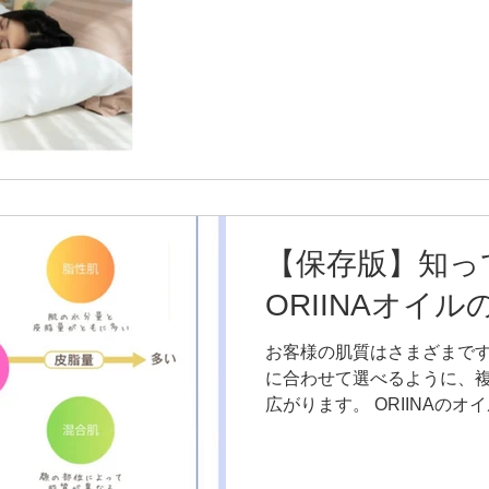
（家族やパートナー、友達、
水素をナノバブルと組み合わせ
・会話や共感 ・香りを嗅ぐ
お湯に浸かる などなど… 
スキンシップによって オキ
質（安眠）にも良い影響を
た。 もちろんセルフマッサ
とは、 身体だけでなく心に
ケーション。 人の手だから
ピストは幸せな職業だと思いま
からご高齢の方、妊婦さんま
【保存版】知っ
るオイルです。 ふれあいに
気に過ごせるように。 ORI
ORIINAオイ
合うきっかけとなってくれた
届けしています。 睡眠の質
お客様の肌質はさまざまです
に合わせて選べるように、
広がります。 ORIINAの
に合わせて4種類ご用意して
たくさんいただくので、 今
ーーーーーーーーーー 【ま