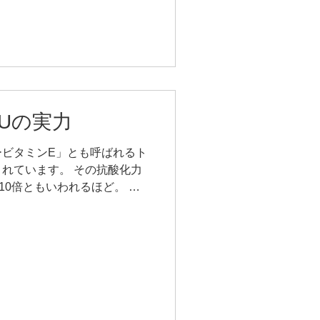
く思います。 ブースでは、
トナーやボディジェルなど
実際にお試しいただきました。
コーナーも設置し、使い心地
 そして毎回人気の毛細血管
盛況で、順番待ちができるほ
ANUの実力
ご用意した、水素ナノバブル
に水素ナノバブルを封入するの
ービタミンE」とも呼ばれるト
みです 香りを嗅いだお客様の反
れています。 その抗酸化力
の精油に驚かれる場面が印象
10倍ともいわれるほど。 肌
ご来場下さり、ご縁が繋がる2
ハリ不足といった年齢サイン
らも「自然の恵を活
るため、日々のスキンケアに
強い習慣です。 タマヌオイ
外的ダメージから肌を守り、
こやかな肌へと整えてくれま
Uは、この貴重なタマヌの実を独自
さらに水素ナノバブルの力で