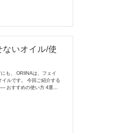
・皮脂量のバランスが整っている
がともに少ない 🔸 脂性肌
 🔸 混合肌 顔の部位によっ
はベタつき、Uゾーンは乾燥
量や皮脂量が不安定で ゆらぎ
すめのオイルが 変わってきま
せないオイル/使
🫧 敏感肌の方 ▸ クリア 刺激
 肌がゆらぎやすい時期や、
おすすめです。 ーーーーー
ー 🫧 乾燥肌の方 ▸ タマ
も、 ORIINAは、フェイ
るごわつきや、 うるおい不足
オイルです。 今回ご紹介する
─── おすすめの使い方 4選
れを防いでくれて、アフター
オイルで頭皮
。 ※
の前に1〜2