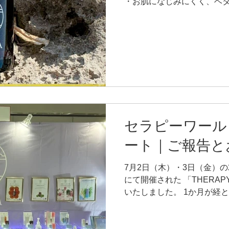
・お肌になじみにくく、ベタ
よる手荒れ ・オイルの影響
なキャリアオイルが酸化し
い…」というお声も少なくあ
生まれた貴重なオイル。 で
なく使いたい――。 ORII
の声から生まれました。 ──────
らい理由は「水素」 ─────
れる水素ガスを封入した、水
イルが酸化しづらく、長期
セラピーワール
す。 ナノバブルの数は1ccあ
でもトップクラスです。 オ
ート｜ご報告と
したのは、J-LABOの独自
トは、大きく3つ。 ①オイ
7月2日（木）・3日（金）
ルも長持ち ②いつもの施術
にて開催された 「THERAPY
イルによる手荒れに悩みが
いたしました。 1か月が経
うにお会いした皆様の笑顔が
THERAPY WORLDとし
東ではお会いできないサロ