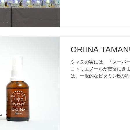
いできましたこと、大変嬉し
オイル4種をはじめ、ローズ
ORIINAのラインナップを
クレンジングオイルも体験
を体感していただきました。
観察コーナーは大阪でも大
ORIINA TAM
どの賑わいに。 そして今回
封入の限定精油7種。 精油
タマヌの実には、「スーパ
は、ORIINAならではの試
コトリエノールが豊富に含ま
応もとても新鮮で、初めて
は、一般的なビタミンEの約
的でした。 たくさんの方が
の酸化は、乾燥やくすみ、
日間となりました。 これか
につながると考えられてい
取り入れることは、とても心
ルは、乾燥や紫外線などの
うるおいを与えながら、す
す。 ORIINA TAMAN
の乾燥方法で丁寧に加工。 