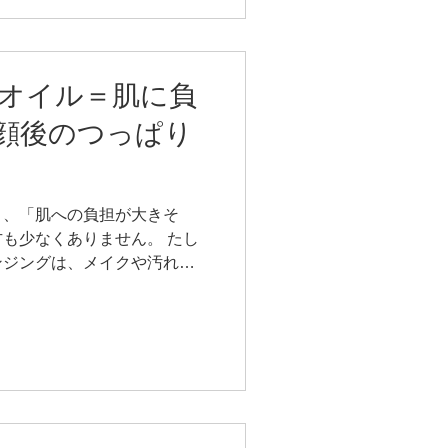
フレッシュな状態を保つオイ
ORIINAシリーズの中でもト
簡単で、スキンケアの仕上げ
自然の恵みと作り手の想いが
オイル＝肌に負
アムな一本。 紫外線などの
ぜひお手にとってお試しくだ
顔後のつっぱり
INA 水素入りオ
────
と、「肌への負担が大きそ
も少なくありません。 たし
ンジングは、メイクや汚れだ
必要な皮脂まで一緒に奪って
───────── 洗顔後、肌がつ
ありませんか？
───────── この「つっぱ
ことを肌が教えてくれている
、皮膚が引っ張られるような