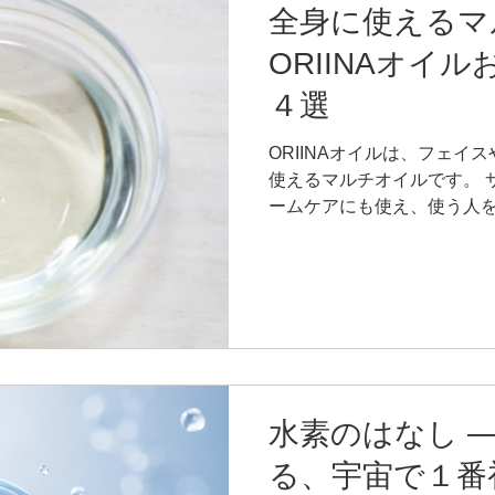
感覚こそが、つっぱりの正体
全身に使えるマ
洗顔料を使っている ・シャ
ORIINAオイ
シゴシとこすって洗っている
と、乾燥や肌荒れにつながっ
４選
ORIINAのクレンジングオ
く「肌を守りながら落とす
ORIINAオイルは、フェイ
落としすぎない。奪いすぎな
使えるマルチオイルです。 
を邪魔しない。 そんな一本
ームケアにも使え、使う人
＝肌に負担」というイメー
に選ばれています。 今回は
ご紹介します。 ────────
い方 4選 ──────────
ケア 脱毛後の肌は刺激を受
しがち。ORIINAオイルが
ぎます。 ②頭皮ケア 頭皮
毛などのトラブルにつながる
布してマッサージすれば、
水素のはなし — 
燥を防ぎます。 ③まつ育ケ
る、宇宙で１番
毛の生え際にやさしくなじ