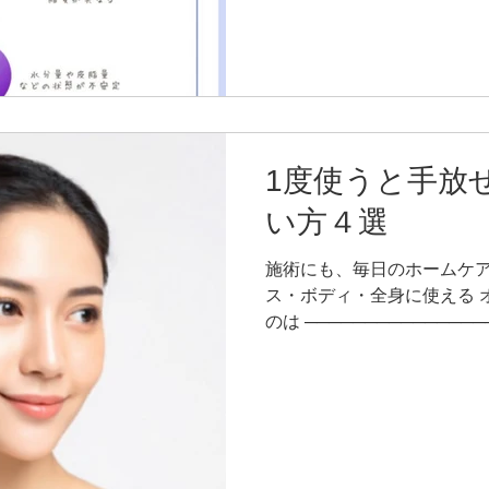
プ】 🔸 普通肌 水分量
🔸 乾燥肌 水分量・皮脂量
水分量・皮脂量がともに多い
て肌質が異なる （Tゾーン
など） 🔸 敏感肌 水分
やすい タイプによっておす
1度使うと手放
す🫧 ーーーーーーーーーー 
をできるだけ抑えたい方に。
い方４選
シンプルなケアをしたい方に
ーーーーー ーーーーーーーーー
施術にも、毎日のホームケアに
ヌ／カレンデュラ 乾燥によ
ス・ボディ・全身に使える 
が気にな
のは ──────────────
───────────────── デリケートになりがちな肌を
やさしく保護。 乾燥や肌荒
ケアにも取り入れやすい1本です。 ORIINA
マッサージ。 髪に栄養を届けやすくします。 洗顔後、綿
棒や指先でまつ毛の生え際に。 目元の乾燥ケアにも
目に入らないようご注意ください。 化粧水