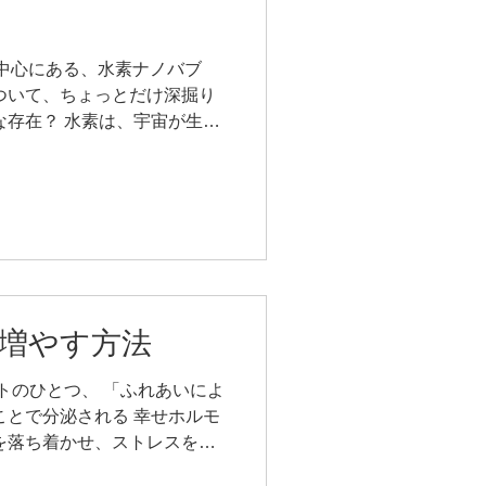
注意ください。 ④洗顔後のブ
2滴なじませるだけで、その後
なります。 ＼これ1本でケア
の中心にある、水素ナノバブ
やハンドケアにも使え、これ1
ついて、ちょっとだけ深掘り
ます。..
な存在？ 水素は、宇宙が生ま
子といわれています。 周期
号 1。この世で最も軽い分子で
ぶ気体（H₂）は、無色・無
、目には見えません。 地球か
の「軽さ」こそが、水素の大
ため、地球上にとどまり続け
きます。 地球上ではとって
ではもっとも多く存在する元
増やす方法
素が研究の世界で注目される理
素と反応して水（H₂O）に変
プトのひとつ、 「ふれあいによ
す。 活性酸素は 加齢 紫外線
ことで分泌される 幸せホルモ
で発生する物質。 こうした背
を落ち着かせ、ストレスをや
分野の研究で関心を集めてい
ています。 ・スキンシップ
 ナノバブル ORIINAはこの