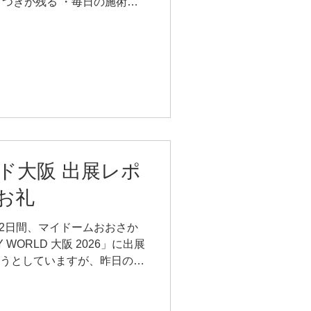
つきが残る ・毎日の施術に
でタオルの劣化が早い 「高価
てしまい、廃棄せざるを得な
りません。 自然の恵みから
きることなら、最後まで無駄
NAは、そんなセラピストの現場
───────── 酸化しづ
────────── 医療でも使わ
素オイル。 これにより、オ
間新鮮なままお使い頂けま
ド大阪 出展レポ
たり14億8000万個と、業界
イルにナノバブル水素を封入
お礼
技術です。 水素オイルのメリッ
ルの酸化臭に悩まされず、タオ
の2日間、マイドームおおさか
でも変化を実感しやすい ③オ
 WORLD 大阪 2026」に出展
ちな、
とうとしていますが、昨日のよ
浮かびます^^ 今回は、
ても初めての大阪開催。 普段関
ン様やセラピストさんにお会