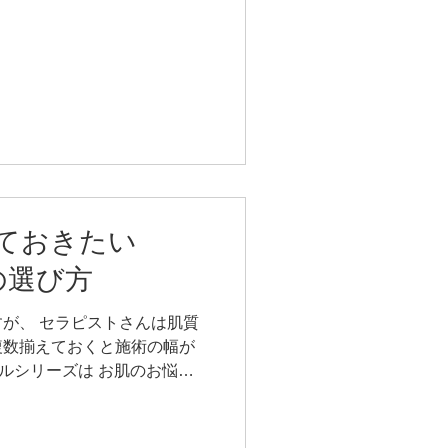
ペットなど） ・マッサージ
ることで、...
 ・温かい物を飲む ・ぬるめの
近年の研究では、 マッサージや
シトシンが分泌され、 眠りの
与えることが分かってきまし
ージでも効果あり◎ 触れるこ
も働きかける 大切なコミュニ
こそ、整う。 だからこそセラ
す。 ORIINAは、 お子様
で 安心してお使いいただけ
ておきたい
よって心が癒され、 毎日を元
INAオイルが、 人と人が触れ
ルの選び方
ら… そんな想いを込めてお
を高めたい方
が、 セラピストさんは肌質
複数揃えておくと施術の幅が
オイルシリーズは お肌のお悩み
います🌿 使い分けのご質問を
回は肌質別にご紹介します♪
ずは知りたい、5つの肌タイ