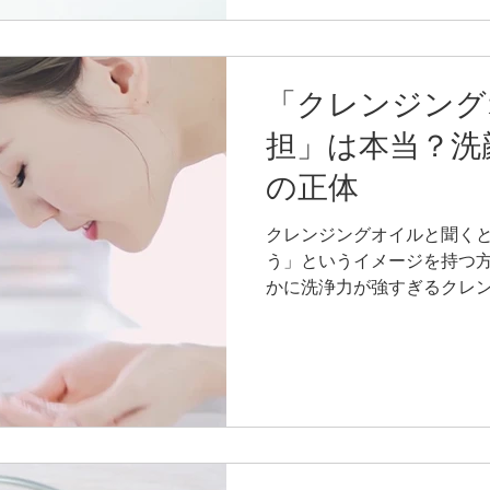
酸化を防ぎながら、長期間
ルに仕上げました。 保湿力は
ップクラスです。 使い方は
の保湿として活躍します。 
「クレンジング
合わさって生まれた、プレミ
乾燥にも、おすすめです。 
担」は本当？洗
さい♪ ──────────────────── ORI
の正体
イル&ジェル ──────────
クレンジングオイルと聞く
う」というイメージを持つ方
かに洗浄力が強すぎるクレ
けでなく、肌を守るために
しまうことがあります。
─────────────────
っぱるように感じた経験は
─────────────────
り」は、乾燥が進んでいる
サインです。 水分が不足し