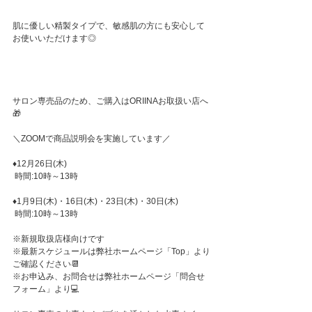
肌に優しい精製タイプで、敏感肌の方にも安心して
お使いいただけます◎
サロン専売品のため、ご購入はORIINAお取扱い店へ
🎁
＼ZOOMで商品説明会を実施しています／
♦12月26日(木)
 時間:10時～13時
♦1月9日(木)・16日(木)・23日(木)・30日(木)
 時間:10時～13時
※新規取扱店様向けです
※最新スケジュールは弊社ホームページ「Top」より
ご確認ください📆
※お申込み、お問合せは弊社ホームページ「問合せ
フォーム」より💻