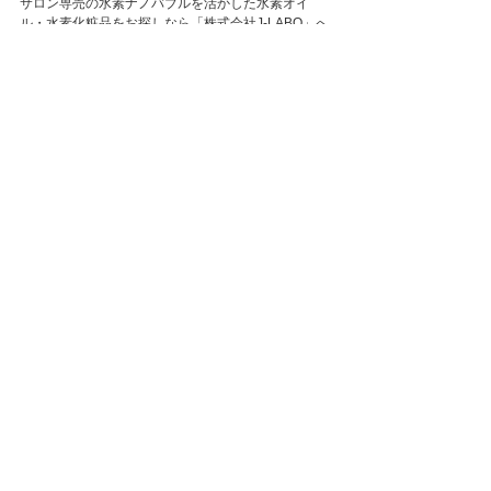
サロン専売の水素ナノバブルを活かした水素オイ
ル・水素化粧品をお探しなら「株式会社J-LABO」へ
💎
▼詳細はこちらから
https://www.oriina.co.jp/
コメント
コメントを追加…