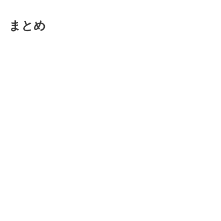
まとめ
秋冬のスキンケア法
重ねづけ保湿
シートパックのスペシャルケア
さいごに
　夏の紫外線ダメージや、乾燥で
「秋は老ける」と言われたりします。
ぜひ、外からのお肌のケアと
中からの水分補給で
乾燥に負けない潤いのある美肌作りをしていきまし
ょう。