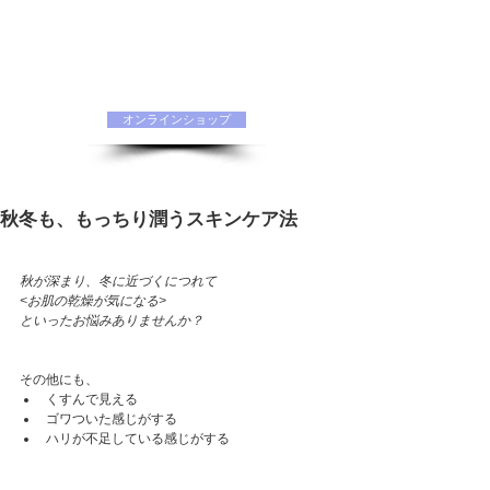
水素化粧品 ORIINAオフィシャルサイト
オンラインショップ
秋冬も、もっちり潤うスキンケア法
秋が深まり、冬に近づくにつれて
<お肌の乾燥が気になる>
といったお悩みありませんか？
その他にも、
くすんで見える
ゴワついた感じがする
ハリが不足している感じがする