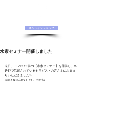
水素化粧品 ORIINAオフィシャルサイト
オンラインショップ
水素セミナー開催しました
先日、J-LABO主催の【水素セミナー】を開催し、各
分野で活躍されているセラピストの皆さまにお集ま
りいただきました✨
(写真を撮り忘れてしまい⋯残念💦)