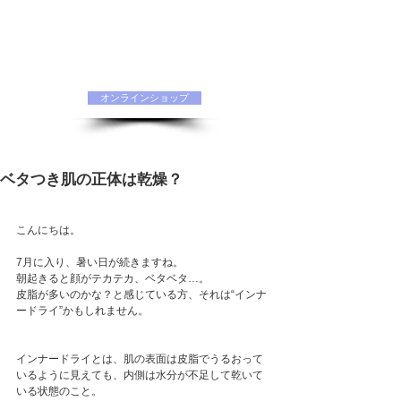
水素化粧品 ORIINAオフィシャルサイト
オンラインショップ
ベタつき肌の正体は乾燥？
こんにちは。
7月に入り、暑い日が続きますね。
朝起きると顔がテカテカ、ベタベタ…。 
皮脂が多いのかな？と感じている方、それは“インナ
ードライ”かもしれません。 
インナードライとは、肌の表面は皮脂でうるおって
いるように見えても、内側は水分が不足して乾いて
いる状態のこと。 