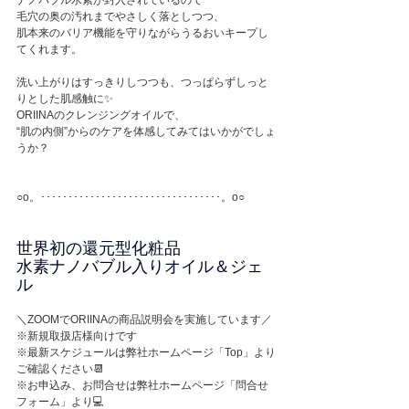
ナノバブル水素が封入されているので 
毛穴の奥の汚れまでやさしく落としつつ、 
肌本来のバリア機能を守りながらうるおいキープし
てくれます。 
洗い上がりはすっきりしつつも、つっぱらずしっと
りとした肌感触に✨ 
ORIINAのクレンジングオイルで、 
“肌の内側”からのケアを体感してみてはいかがでしょ
うか？
○o。･････････････････････････････････。o○
世界初の還元型化粧品
水素ナノバブル入りオイル＆ジェ
ル
＼ZOOMでORIINAの商品説明会を実施しています／ 
※新規取扱店様向けです 
※最新スケジュールは弊社ホームページ「Top」より
ご確認ください📆 
※お申込み、お問合せは弊社ホームページ「問合せ
フォーム」より💻 