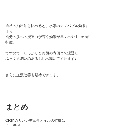
通常の抽出油と比べると、水素のナノバブル効果に
より 
成分の肌への浸透力が高く効果が早く出やすいのが
特徴。
ですので、しっかりとお肌の内側まで浸透し
ふっくら潤いのあるお肌へ導いてくれます♪
さらに血流改善も期待できます。
まとめ
ORIINAカレンデュラオイルの特徴は
保湿力
補修力