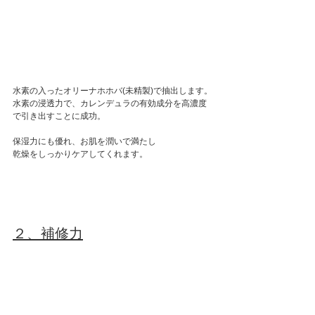
水素の入ったオリーナホホバ(未精製)で抽出します。
水素の浸透力で、カレンデュラの有効成分を高濃度
で引き出すことに成功。
保湿力にも優れ、お肌を潤いで満たし
乾燥をしっかりケアしてくれます。
２、補修力