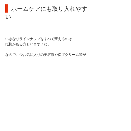
 ホームケアにも取り入れやす
い
いきなりラインナップをすべて変えるのは
抵抗がある方もいますよね。
なので、今お気に入りの美容液や保湿クリーム等が
あった場合でも相性が良いです。
併せてお使いいただけます。
  まとめ
ローズトナーについて、使用するメリットやサロン
ケアについて
ご紹介しました。
ストレスケアは人それぞれですが、どうせなら簡単
に続けていきたいもの。