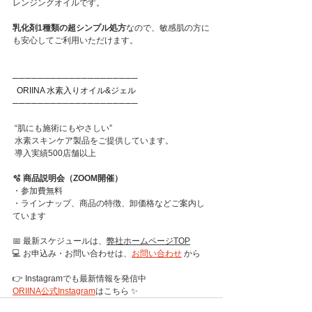
レンジングオイルです。
乳化剤1種類の超シンプル処方
なので、敏感肌の方に
も安心してご利用いただけます。
────────────────────
  ORIINA 水素入りオイル&ジェル
────────────────────
 “肌にも施術にもやさしい”
 水素スキンケア製品をご提供しています。
 導入実績500店舗以上
🫧 商品説明会（ZOOM開催）
・参加費無料
・ラインナップ、商品の特徴、卸価格などご案内し
ています
📅 最新スケジュールは、
弊社ホームページTOP
💻 お申込み・お問い合わせは、
お問い合わせ
 から
👉 Instagramでも最新情報を発信中
ORIINA公式Instagram
はこちら ✨