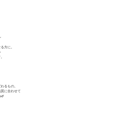
ン
なる方に。
い
す。
変わるもの。
肌質に合わせて
🌿