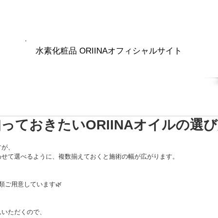
水素化粧品 ORIINAオフィシャルサイト
RIINA商品
水素ナノバブル
ブログ
会社紹介
っておきたいORIINAオイルの選
すが、
わせて選べるように、複数揃えておくと施術の幅が広がります。
類ご用意しています🌿
んいただくので、