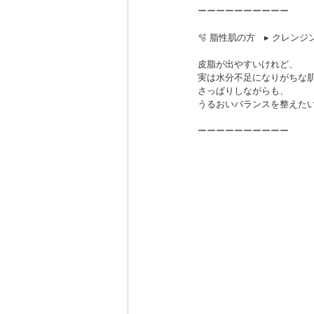
ーーーーーーーーーー
🫧 脂性肌の方　▸ クレン
皮脂が出やすいけれど、
実は水分不足になりがちな
さっぱりしながらも、
うるおいバランスを整えた
ーーーーーーーーーー