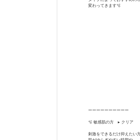
変わってきます🫧
ーーーーーーーーーー
🫧 敏感肌の方　▸ クリア
刺激をできるだけ抑えたい
肌がゆらぎやすい時期や、