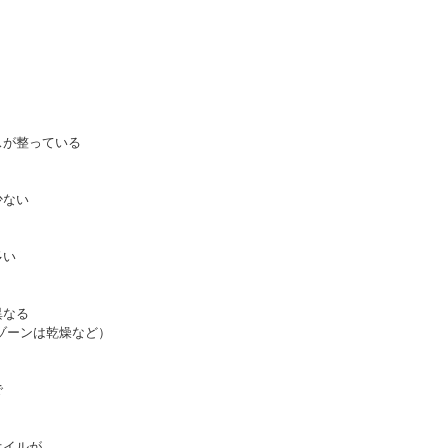
スが整っている
少ない
多い
異なる
ゾーンは乾燥など）
で
オイルが