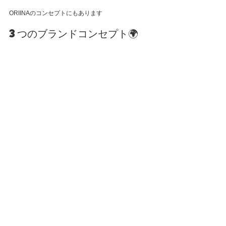
ORIINAのコンセプトにもあります
3つのブランドコンセプト🌍⁡
☘️自然の恵みを活かした健康、美容⁡
☘️クリエイティブな商品づくり⁡
☘️
「触れ合い」による癒し⁡