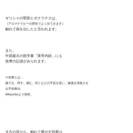
ギリシャの聖医ヒポクラテスは、
（アロマテラピーの歴史でよく出てきます）
⁡触れて病を治したと言われます。
⁡また、
中国最古の医学書「黄帝内経」にも
按摩の記述がみられます。
※按摩とは…
撫でる、押す、揉む、叩くなどの手技を使い、健康を増進させ
る手技療法。
Wikipediaより抜粋。
太古の昔から、触れて癒やす効果は