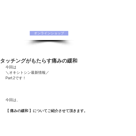
水素化粧品 ORIINAオフィシャルサイト
オンラインショップ
タッチングがもたらす痛みの緩和 ⁡
今回は
＼オキシトシン最新情報／⁡
Part.2です！
⁡　
　⁡
今回は、
【 痛みの緩和 】についてご紹介させて頂きます。⁡