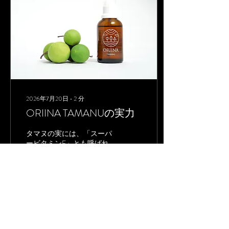
は、オイル4種をはじめ、
ローズトナーやボディジェ
ルなどORIINAのラインナ
ップを実際にお試しいただ
きました。 クレンジングオ
イルも体験コーナーも設置
し、使い心地を体感してい
ただきました。 そして毎回
人気の毛細血管観察コーナ
ーは大阪でも大盛況で、順
2026年7月20日
∙
2
分
番待ちができるほどの賑わ
ORIINA TAMANUの実力
いに。 そして今回ご用意し
た、水素ナノバブル封入の
限定精油7種。 精油に水素
タマヌの実には、「スーパ
ナノバブルを封入するの
ービタミンE」とも呼ばれ
は、ORIINAならではの試
るトコトリエノールが豊富
みです 香りを嗅いだお客様
に含まれています。 その抗
の反応もとても新鮮で、初
酸化力は、一般的なビタミ
めての精油に驚かれる場面
ンEの約10倍ともいわれる
が印象的でした。 たくさん
ほど。 肌の酸化は、乾燥や
の方がご来場下さり、ご縁
くすみ、ハリ不足といった
が繋がる2日間となりまし
年齢サインにつながると考
17
0
た。 これからも「自然の恵
えられているため、日々の