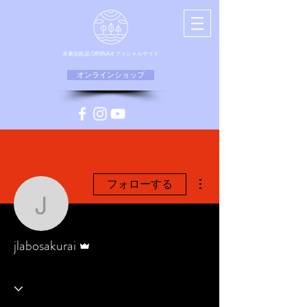
水素化粧品 ORIINAオフィシャルサイト
オンラインショップ
その他
フォローする
jlabosakurai
管理者
jlabosakurai