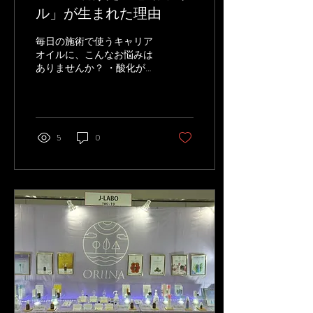
ル」が生まれた理由
毎日の施術で使うキャリア
オイルに、こんなお悩みは
ありませんか？ ・酸化が早
く、使うたびに臭いが気に
なる ・お肌になじみにく
く、ベタつきが残る ・毎日
の施術による手荒れ ・オイ
ルの影響でタオルの劣化が
5
0
早い 「高価なキャリアオイ
ルが酸化してしまい、廃棄
せざるを得ない…」という
お声も少なくありません。
自然の恵みから生まれた貴
重なオイル。 できることな
ら、最後まで無駄なく使い
たい――。 ORIINAは、そ
んなセラピストの現場の声
から生まれました。
─────────────── 酸
化しづらい理由は「水素」
─────────────── 医