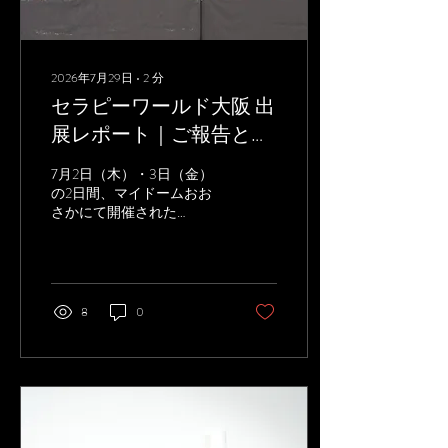
療でも使われる水素ガスを
封入した、水素オイル。 こ
れにより、オイルが酸化し
づらく、長期間新鮮なまま
2026年7月29日
∙
2
分
お使い頂けます。 ナノバブ
セラピーワールド大阪 出
ルの数は1ccあたり14億
8000万個と、業界でもト
展レポート｜ご報告とお
ップクラスです。 オイルに
礼
ナノバブル水素を封入した
7月2日（木）・3日（金）
のは、J-LABOの独自技術
の2日間、マイドームおお
です。 水素オイルのメリッ
さかにて開催された
トは、大きく3つ。 ①オイ
「THERAPY WORLD 大阪
ルの酸化臭に悩まされず、
2026」に出展いたしまし
タオルも長持ち ②いつもの
た。 1か月が経とうとして
施術でも変化を実感しやす
いますが、昨日のようにお
い ③オイルによる手荒れに
会いした皆様の笑顔が浮か
8
0
悩みがちな、セラピスト自
びます^^ 今回は、
身の手肌にもやさしい...
THERAPY WORLDとしても
初めての大阪開催。 普段関
東ではお会いできないサロ
ン様やセラピストさんにお
会いできましたこと、大変
嬉しく思います。 ブースで